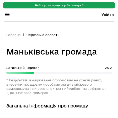
Вебпортал працює у бета-версії
Увійти
Індекс регіонів
Головна
Черкаська область
Індекс громад
Маньківська громада
Цифровий путівник
База знань
Загальний індекс*
26.2
Новини
* Результати вимірювання сформовані на основі даних,
внесених посадовими особами органів місцевого
самоврядування через електронний кабінет на вебпорталі
«Дія. Цифрова громада»
Загальна інформація про громаду