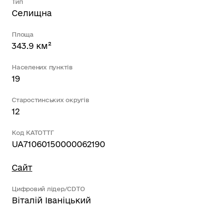
Тип
Селищна
Площа
343.9 км²
Населених пунктів
19
Старостинських округів
12
Код КАТОТТГ
UA71060150000062190
Сайт
Цифровий лідер/CDTO
Віталій Іваніцький