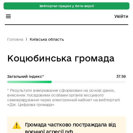
Вебпортал працює у бета-версії
Увійти
Індекс регіонів
Головна
Київська область
Індекс громад
Коцюбинська громада
Цифровий путівник
База знань
Загальний індекс*
37.59
Новини
* Результати вимірювання сформовані на основі даних,
внесених посадовими особами органів місцевого
самоврядування через електронний кабінет на вебпорталі
«Дія. Цифрова громада»
Громада частково постраждала від
воєнної агресії рф