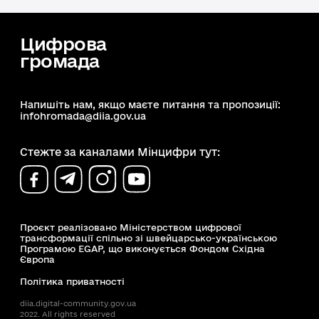
Цифрова
громада
Напишіть нам, якщо маєте питання та пропозиції:
infohromada@diia.gov.ua
Стежте за каналами Мінцифри тут:
Проєкт реалізовано Міністерством цифрової
трансформації спільно зі швейцарсько-українською
Програмою EGAP, що виконується Фондом Східна
Європа
Політика приватності
diia.digital-community.gov.ua
2022. All rights reserved