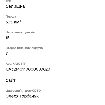
Тип
Селищна
Площа
335 км²
Населених пунктів
15
Старостинських округів
7
Код КАТОТТГ
UA32140110000089620
Сайт
Цифровий лідер/CDTO
Олеся Горбачук