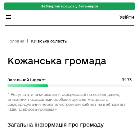
Вебпортал працює у бета-версії
Увійти
Індекс регіонів
Головна
Київська область
Індекс громад
Кожанська громада
Цифровий путівник
База знань
Загальний індекс*
32.73
Новини
* Результати вимірювання сформовані на основі даних,
внесених посадовими особами органів місцевого
самоврядування через електронний кабінет на вебпорталі
«Дія. Цифрова громада»
Загальна інформація про громаду