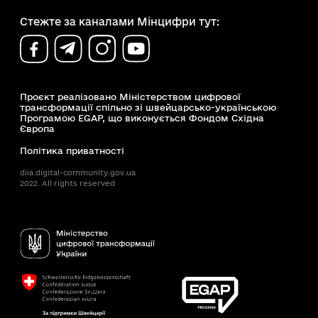
Стежте за каналами Мінцифри тут:
Проєкт реалізовано Міністерством цифрової
трансформації спільно зі швейцарсько-українською
Програмою EGAP, що виконується Фондом Східна
Європа
Політика приватності
diia.digital-community.gov.ua
2022. All rights reserved
Доступність
Пошук