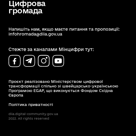
Цифрова
громада
Напишіть нам, якщо маєте питання та пропозиції:
infohromada@diia.gov.ua
Стежте за каналами Мінцифри тут:
Проєкт реалізовано Міністерством цифрової
трансформації спільно зі швейцарсько-українською
Програмою EGAP, що виконується Фондом Східна
Європа
Політика приватності
diia.digital-community.gov.ua
2022. All rights reserved