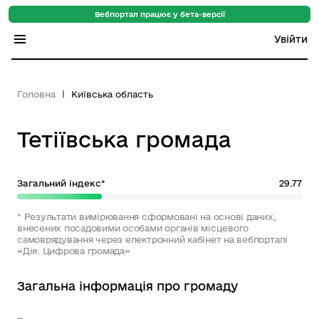
Вебпортал працює у бета-версії
Увійти
Індекс регіонів
Головна
Київська область
Індекс громад
Тетіївська громада
Цифровий путівник
База знань
Загальний індекс*
29.77
Новини
* Результати вимірювання сформовані на основі даних,
внесених посадовими особами органів місцевого
самоврядування через електронний кабінет на вебпорталі
«Дія. Цифрова громада»
Загальна інформація про громаду