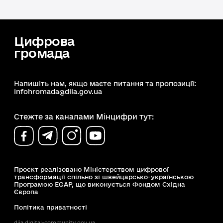
Цифрова
громада
Напишіть нам, якщо маєте питання та пропозиції:
infohromada@diia.gov.ua
Стежте за каналами Мінцифри тут:
Проєкт реалізовано Міністерством цифрової
трансформації спільно зі швейцарсько-українською
Програмою EGAP, що виконується Фондом Східна
Європа
Політика приватності
diia.digital-community.gov.ua