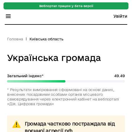
Вебпортал працює у бета-версії
Увійти
Індекс регіонів
Головна
Київська область
Індекс громад
Українська громада
Цифровий путівник
База знань
Загальний індекс*
49.49
Новини
* Результати вимірювання сформовані на основі даних,
внесених посадовими особами органів місцевого
самоврядування через електронний кабінет на вебпорталі
«Дія. Цифрова громада»
Громада частково постраждала від
воєнної агресії рф