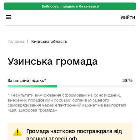
Вебпортал працює у бета-версії
Увійти
Індекс регіонів
Головна
Київська область
Індекс громад
Узинська громада
Цифровий путівник
База знань
Загальний індекс*
39.75
Новини
* Результати вимірювання сформовані на основі даних,
внесених посадовими особами органів місцевого
самоврядування через електронний кабінет на вебпорталі
«Дія. Цифрова громада»
Громада частково постраждала від
воєнної агресії рф