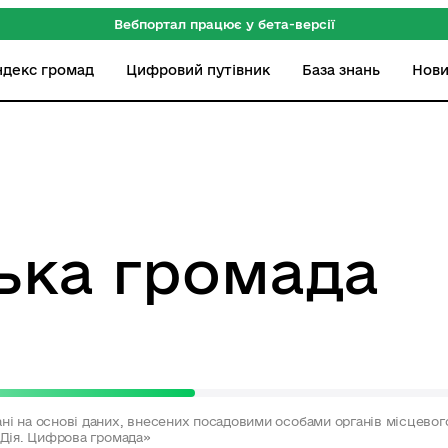
Вебпортал працює у бета-версії
ндекс громад
Цифровий путівник
База знань
Нов
ька громада
ні на основі даних, внесених посадовими особами органів місцево
«Дія. Цифрова громада»