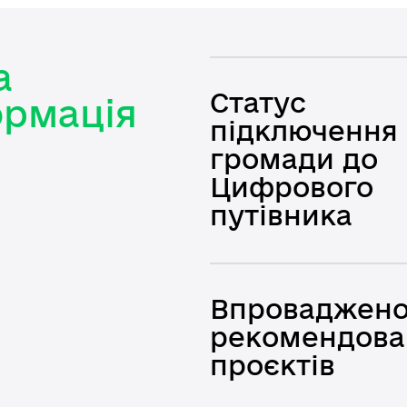
а
Статус
рмація
підключення
громади до
Цифрового
путівника
Впроваджен
рекомендова
проєктів