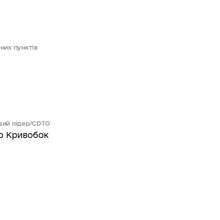
них пунктів
ий лідер/CDTO
о Кривобок