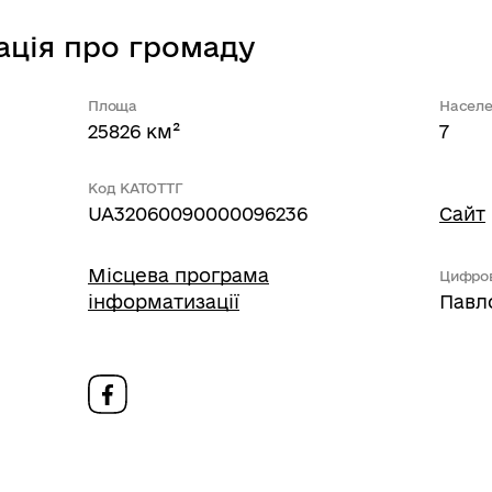
ація про громаду
Площа
Населе
25826 км²
7
Код КАТОТТГ
UA32060090000096236
Сайт
Місцева програма
Цифров
інформатизації
Павл