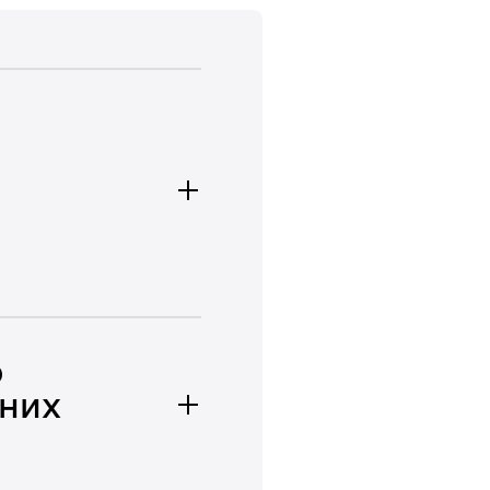
о
них