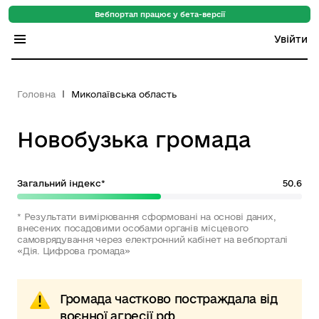
Вебпортал працює у бета-версії
Увійти
Індекс регіонів
Головна
Миколаївська область
Індекс громад
Новобузька громада
Цифровий путівник
База знань
Загальний індекс*
50.6
Новини
* Результати вимірювання сформовані на основі даних,
внесених посадовими особами органів місцевого
самоврядування через електронний кабінет на вебпорталі
«Дія. Цифрова громада»
Громада частково постраждала від
воєнної агресії рф