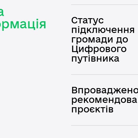
а
Статус
рмація
підключення
громади до
Цифрового
путівника
Впроваджен
рекомендова
проєктів