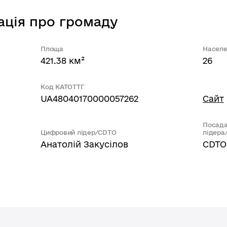
ація про громаду
Площа
Населе
421.38 км²
26
Код КАТОТТГ
UA48040170000057262
Сайт
Посада
Цифровий лідер/CDTO
лідера
Анатолій Закусілов
CDTO