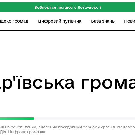
Вебпортал працює у бета-версії
ндекс громад
Цифровий путівник
База знань
Нов
р'ївська гром
ні на основі даних, внесених посадовими особами органів місцево
«Дія. Цифрова громада»