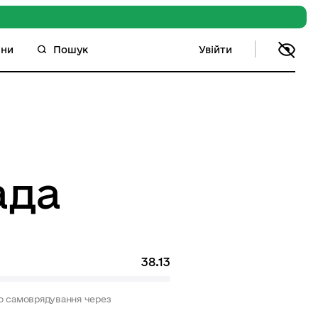
Увійти
ини
Пошук
ада
38.13
го самоврядування через