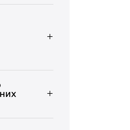
о
них