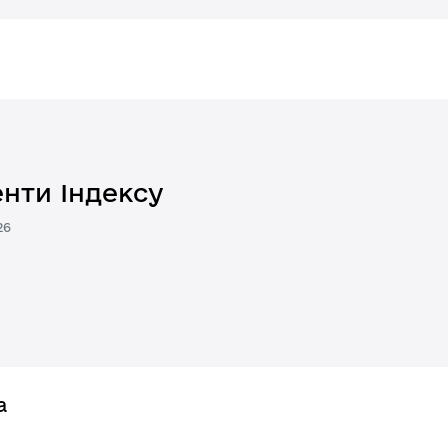
нти Індексу
26
а