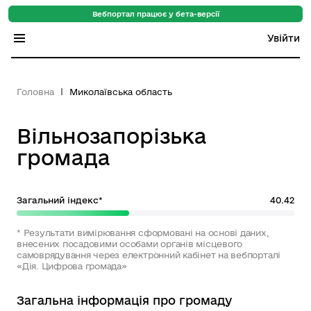
Вебпортал працює у бета-версії
Увійти
Індекс регіонів
Головна
Миколаївська область
Індекс громад
Вільнозапорізька
Цифровий путівник
громада
База знань
Новини
Загальний індекс*
40.42
* Результати вимірювання сформовані на основі даних,
внесених посадовими особами органів місцевого
самоврядування через електронний кабінет на вебпорталі
«Дія. Цифрова громада»
Загальна інформація про громаду