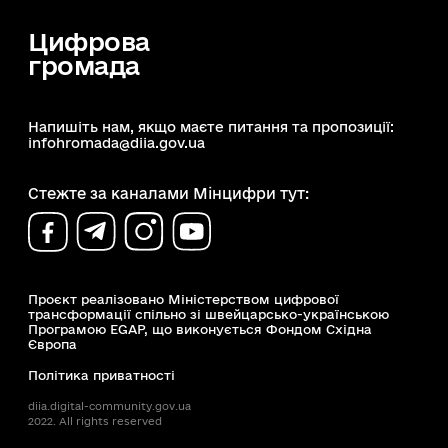
Цифрова
громада
Напишіть нам, якщо маєте питання та пропозиції:
infohromada@diia.gov.ua
Стежте за каналами Мінцифри тут:
Проєкт реалізовано Міністерством цифрової
трансформації спільно зі швейцарсько-українською
Програмою EGAP, що виконується Фондом Східна
Європа
Політика приватності
diia.digital-community.gov.ua
2022. All rights reserved