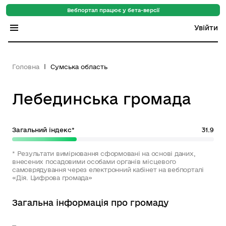
Вебпортал працює у бета-версії
Увійти
Індекс регіонів
Головна
Сумська область
Індекс громад
Лебединська громада
Цифровий путівник
База знань
Загальний індекс*
31.9
Новини
* Результати вимірювання сформовані на основі даних,
внесених посадовими особами органів місцевого
самоврядування через електронний кабінет на вебпорталі
«Дія. Цифрова громада»
Загальна інформація про громаду