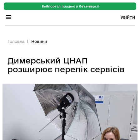
Вебпортал працює у бета-версії
Увійти
Індекс регіонів
Головна
Новини
Індекс громад
Димерський ЦНАП
Цифровий путівник
розширює перелік сервісів
База знань
Новини