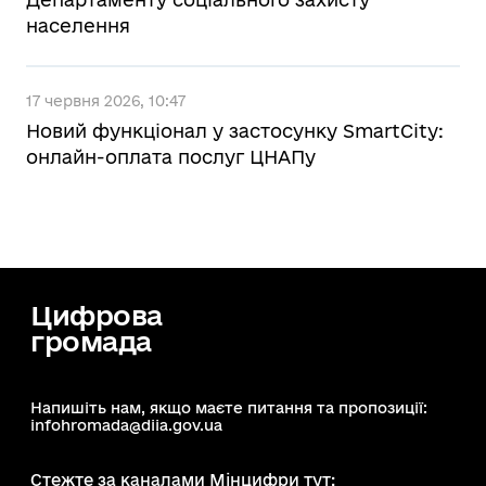
населення
17 червня 2026, 10:47
Новий функціонал у застосунку SmartCity:
онлайн-оплата послуг ЦНАПу
Цифрова
громада
Напишіть нам, якщо маєте питання та пропозиції:
infohromada@diia.gov.ua
Стежте за каналами Мінцифри тут: