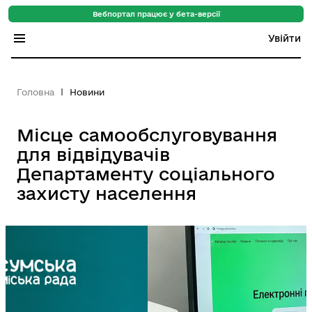
Вебпортал працює у бета-версії
Увійти
Індекс регіонів
Головна
Новини
Індекс громад
Місце самообслуговування
Цифровий путівник
для відвідувачів
База знань
Департаменту соціального
захисту населення
Новини