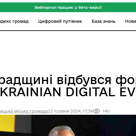
Вебпортал працює у бета-версії
ндекс громад
Цифровий путівник
База знань
Нов
радщині відбувся ф
KRAINIAN DIGITAL EV
ицька міська громада
22 травня 2024, 17:36
140