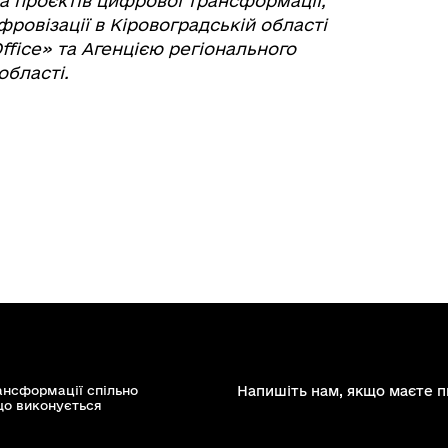
 та проєктів цифрової трансформації,
ровізації в Кіровоградській області
 Office» та Агенцією регіонального
області.
ансформації спільно
Напишіть нам, якщо маєте п
що виконується