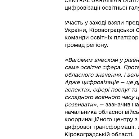
CENTRAL UKRAINIAN DIGITA
цифровізації освітньої гал
Участь у заході взяли пре
України, Кіровоградської 
команди освітніх платформ
громад регіону.
«Вагомим внеском у рівен
саме освітня сфера. Прот
обласного значення, і ве
Адже цифровізація — це д
аспектах, сфері послуг та 
складного воєнного часу 
розвивати»
, — зазначив
Па
начальника обласної війсь
координаційного центру з п
цифрової трансформації, 
Кіровоградській області.