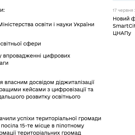
ли:
17 червня 
Новий ф
іністерства освіти і науки України
SmartCi
ЦНАПу
освітньої сфери
 у впровадженні цифрових
ваги
я власним досвідом діджиталізації
кращими кейсами з цифровізації та
дальшого розвитку освітнього
начили успіхи територіальної громади
посіла 15-те місце в пілотному
рмації територіальних громад