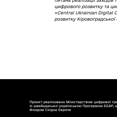
питань реалізації заходів
цифрового розвитку та циф
«Central Ukrainian Digital
розвитку Кіровоградської 
Проєкт реалізовано Міністерством цифрової тр
зі швейцарсько-українською Програмою EGAP, 
Фондом Східна Європа