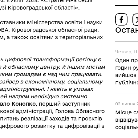
L EVENT 2024: «Стратегічна сесія
узі Кіровоградської області».
дставники Міністерства освіти і науки
Оста
ОВА, Кіровоградської обласної ради,
, а також освітяни з територіальних
Четвер, 11
ь цифрової трансформації регіону є
Один пр
е й обласному центру, й іншим містам
годин ру
ликим громадам є над чим працювати.
вийшов 
райвер в економічному, соціальному
публічн
адмініструванні. І навіть в умовах
цей напрям необхідно системно
вло Конопко
, перший заступник
02 липня 2
кової адміністрації, Голова Обласного
Місце с
итань реалізації заходів та проєктів
відвіду
цифрового розвитку та цифровізації в
соціаль