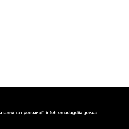
итання та пропозиції:
infohromada@diia.gov.ua