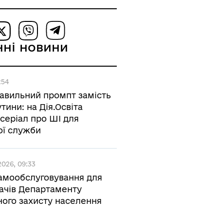
нні новини
:54
авильний промпт замість
тини: на Дія.Освіта
серіал про ШІ для
ої служби
026, 09:33
амообслуговування для
вачів Департаменту
ного захисту населення