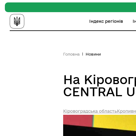
Індекс регіонів
І
Головна
Новини
На Кіровог
CENTRAL U
Кіровоградська область
Кропивн