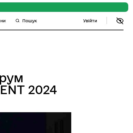
Увійти
ини
Пошук
орум
ENT 2024