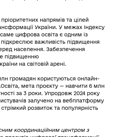
 пріоритетних напрямів та цілей
ансформації України. У межах Індексу
 саме цифрова освіта є одним із
 підкреслює важливість підвищення
еред населення. Забезпечення
ме підвищенню
аїни на світовій арені.
млн громадян користуються онлайн-
Освіта, мета проєкту — навчити 6 млн
ності за 3 роки. Упродовж 2024 року
ристувачів залучено на вебплатформу
 стрімкий розвиток та популярність
сним координаційним центром з