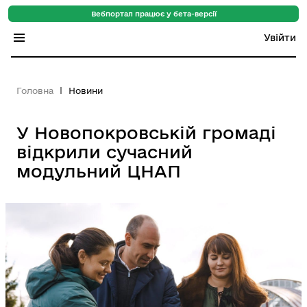
Вебпортал працює у бета-версії
Увійти
Індекс регіонів
Головна
Новини
Індекс громад
У Новопокровській громаді
Цифровий путівник
відкрили сучасний
База знань
модульний ЦНАП
Новини