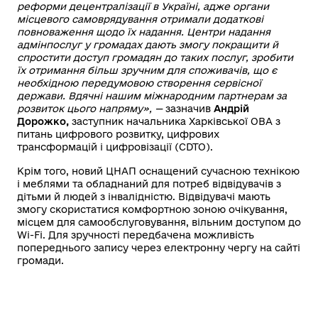
реформи децентралізації в Україні, адже органи
місцевого самоврядування отримали додаткові
повноваження щодо їх надання. Центри надання
адмінпослуг у громадах дають змогу покращити й
спростити доступ громадян до таких послуг, зробити
їх отримання більш зручним для споживачів, що є
необхідною передумовою створення сервісної
держави. Вдячні нашим міжнародним партнерам за
розвиток цього напряму», —
зазначив
Андрій
Дорожко,
заступник начальника Харківської ОВА з
питань цифрового розвитку, цифрових
трансформацій і цифровізації (CDTO).
Крім того, новий ЦНАП оснащений сучасною технікою
і меблями та обладнаний для потреб відвідувачів з
дітьми й людей з інвалідністю. Відвідувачі мають
змогу скористатися комфортною зоною очікування,
місцем для самообслуговування, вільним доступом до
Wi-Fi. Для зручності передбачена можливість
попереднього запису через електронну чергу на сайті
громади.