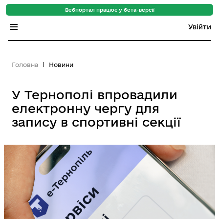
Вебпортал працює у бета-версії
Увійти
Індекс регіонів
Головна
Новини
Індекс громад
У Тернополі впровадили
Цифровий путівник
електронну чергу для
База знань
запису в спортивні секції
Новини