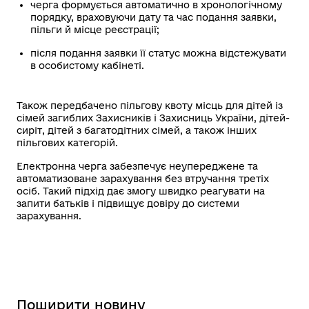
черга формується автоматично в хронологічному
порядку, враховуючи дату та час подання заявки,
пільги й місце реєстрації;
після подання заявки її статус можна відстежувати
в особистому кабінеті.
Також передбачено пільгову квоту місць для дітей із
сімей загиблих Захисників і Захисниць України, дітей-
сиріт, дітей з багатодітних сімей, а також інших
пільгових категорій.
Електронна черга забезпечує неупереджене та
автоматизоване зарахування без втручання третіх
осіб. Такий підхід дає змогу швидко реагувати на
запити батьків і підвищує довіру до системи
зарахування.
Поширити новину