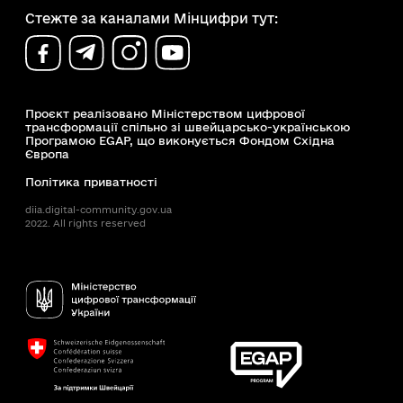
Стежте за каналами Мінцифри тут:
Проєкт реалізовано Міністерством цифрової
трансформації спільно зі швейцарсько-українською
Програмою EGAP, що виконується Фондом Східна
Європа
Політика приватності
diia.digital-community.gov.ua
2022. All rights reserved
Доступність
Пошук