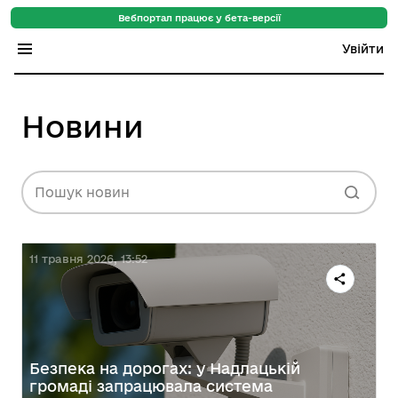
Вебпортал працює у бета-версії
Увійти
Індекс регіонів
Новини
Індекс громад
Цифровий путівник
Пошук новин
База знань
Новини
11 травня 2026, 13:52
Безпека на дорогах: у Надлацькій
громаді запрацювала система