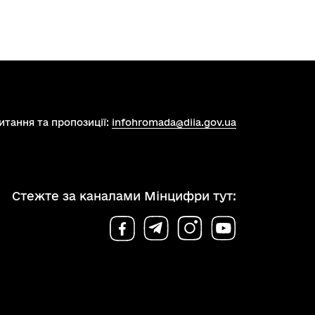
итання та пропозиції:
infohromada@diia.gov.ua
Стежте за каналами Мінцифри тут: