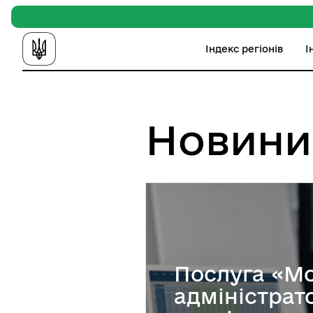
Індекс регіонів
І
Новини
Послуга «М
адміністрат