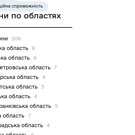
ційна спроможність
ни по областях
они
206
ка область
8
ка область
6
етровська область
7
рська область
4
тська область
3
ька область
4
ранківська область
5
а область
7
радська область
4
ка область
6