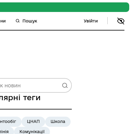
Увійти
ини
Пошук
лярні теги
нтообіг
ЦНАП
Школа
лінія
Комунікації