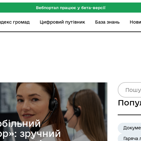
Вебпортал працює у бета-версії
ндекс громад
Цифровий путівник
База знань
Нов
Попу
обільний
Докуме
ор»: зручний
Гаряча 