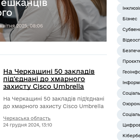
мешканців
Інклюзі
ого
Бізнес
квітня 2025, 08:06
Субвенц
Відеос
Безпеч
Проєктн
На Черкащині 50 закладів
Геоінф
підʼєднані до хмарного
Інформ
захисту Cisco Umbrella
Соціал
На Черкащині 50 закладів підʼєднані
Охорона
до хмарного захисту Cisco Umbrella
Соціаль
Черкаська область
24 грудня 2024, 13:10
Цифров
Кіберб