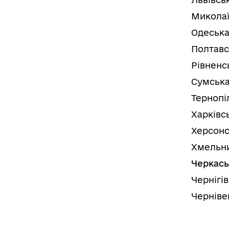
Миколаї
Одеська
Полтавс
Рівненс
Сумська
Тернопі
Харківс
Херсонс
Хмельни
Черкась
Чернігі
Черніве