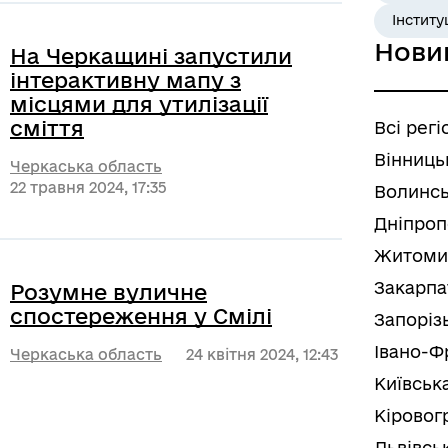
Інститу
Нови
На Черкащині запустили
інтерактивну мапу з
місцями для утилізації
сміття
Всі регі
Вінниць
Черкаська область
22 травня 2024, 17:35
Волинсь
Дніпроп
Житоми
Закарпа
Розумне вуличне
спостереження у Смілі
Запоріз
Івано-Ф
Черкаська область
24 квітня 2024, 12:43
Київськ
Кіровог
Львівсь