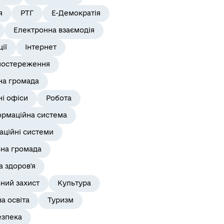
я
РТГ
Е-Демократія
Електронна взаємодія
ії
Інтернет
постереження
на громада
і офіси
Робота
ормаційна система
аційні системи
ьна громада
 здоров'я
ний захист
Культура
а освіта
Туризм
езпека