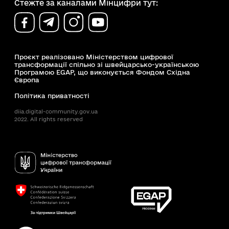
Стежте за каналами Мінцифри тут:
Проєкт реалізовано Міністерством цифрової
трансформації спільно зі швейцарсько-українською
Програмою EGAP, що виконується Фондом Східна
Європа
Політика приватності
diia.digital-community.gov.ua
2022. All rights reserved
Доступність
Пошук