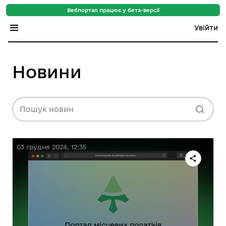
Вебпортал працює у бета-версії
Увійти
Індекс регіонів
Новини
Індекс громад
Цифровий путівник
Пошук новин
База знань
Новини
03 грудня 2024, 12:35