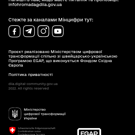
infohromada@diia.gov.ua
Стежте за каналами Мінцифри тут:
Проєкт реалізовано Міністерством цифрової
трансформації спільно зі швейцарсько-українською
Програмою EGAP, що виконується Фондом Східна
Європа
Політика приватності
diia.digital-community.gov.ua
2022. All rights reserved