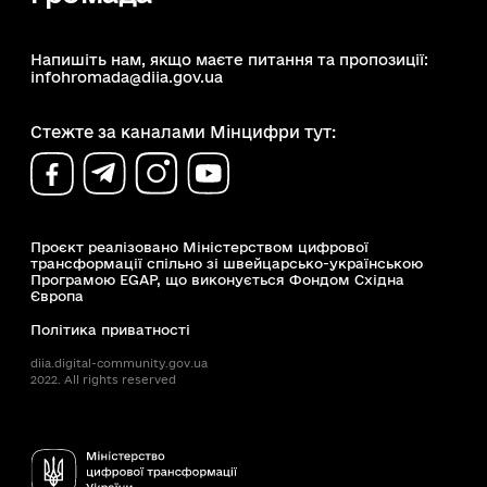
Напишіть нам, якщо маєте питання та пропозиції:
infohromada@diia.gov.ua
Стежте за каналами Мінцифри тут:
Проєкт реалізовано Міністерством цифрової
трансформації спільно зі швейцарсько-українською
Програмою EGAP, що виконується Фондом Східна
Європа
Політика приватності
diia.digital-community.gov.ua
2022. All rights reserved