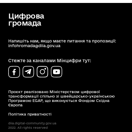
Цифрова
громада
Напишіть нам, якщо маєте питання та пропозиції:
infohromada@diia.gov.ua
Стежте за каналами Мінцифри тут:
Проєкт реалізовано Міністерством цифрової
трансформації спільно зі швейцарсько-українською
Програмою EGAP, що виконується Фондом Східна
Європа
Політика приватності
diia.digital-community.gov.ua
2022. All rights reserved