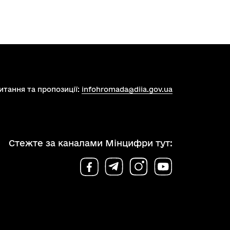
итання та пропозиції:
infohromada@diia.gov.ua
Стежте за каналами Мінцифри тут: