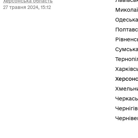
Херсонська область
27 травня 2024, 15:12
Миколаї
Одеська
Полтавс
Рівненс
Сумська
Тернопі
Харківс
Херсонс
Хмельни
Черкась
Чернігі
Черніве