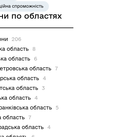
ційна спроможність
ни по областях
они
206
ка область
8
ка область
6
етровська область
7
рська область
4
тська область
3
ька область
4
ранківська область
5
а область
7
радська область
4
ка область
6