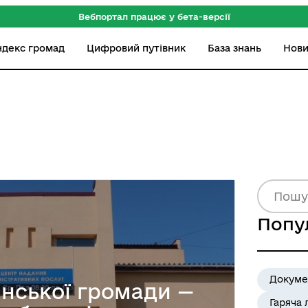
Вебпортал працює у бета-версії
ндекс громад
Цифровий путівник
База знань
Нов
Попу
Докуме
нської громади —
Гаряча 