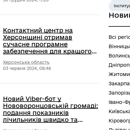
паспорта громадянина України для
Інститу
виїзду за кордон з електронним
Нови
носієм або паспорта громадянина
України у формі ID-картки.
Контактний центр на
Херсонщині отримав
Всі регі
сучасне програмне
Вінниць
забезпечення для кращого
Волинсь
обслуговування громадян
Херсонська область
Дніпроп
03 червня 2024, 08:46
Житоми
Закарпа
Запоріз
Новий Viber-бот у
Івано-Ф
Нововоронцовській громаді:
Київськ
подання показників
лічильників швидко та
Кіровог
зручно
Львівсь