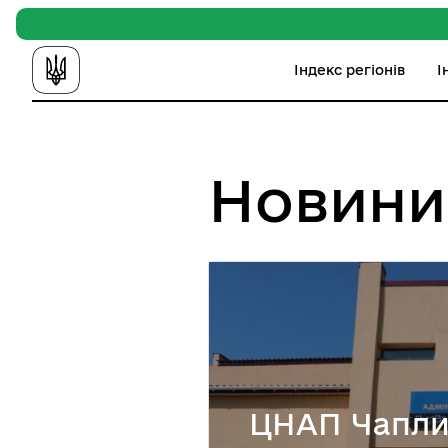
Індекс регіонів
І
Новини
ЦНАП Чапли