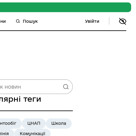
Увійти
ини
Пошук
лярні теги
нтообіг
ЦНАП
Школа
лінія
Комунікації