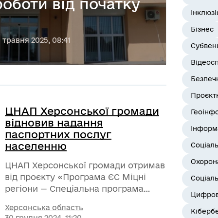
роботи від початку
Інклюзі
Бізнес
5 травня 2025, 08:41
Субвенц
Відеос
Безпеч
Проєктн
ЦНАП Херсонської громади
Геоінф
відновив надання
Інформ
паспортних послуг
населенню
Соціал
Охорона
ЦНАП Херсонської громади отримав
від проєкту «Програма ЄС Міцні
Соціаль
регіони — Спеціальна програма
Цифров
підтримки України» дві робочі
Херсонська область
станції для оформлення та видачі
Кіберб
30 грудня 2024, 11:20