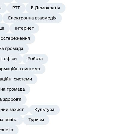
я
РТГ
Е-Демократія
Електронна взаємодія
ії
Інтернет
постереження
на громада
і офіси
Робота
ормаційна система
аційні системи
ьна громада
 здоров'я
ний захист
Культура
а освіта
Туризм
езпека