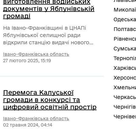
виготовлення водійських
документів у Яблунівській
Миколаї
громаді
Одеська
На Івано-Франківщині в ЦНАПі
Полтавс
Яблунівської селищної ради
Рівненс
відкрили станцію видачі нового
Сумська
посвідчення водія на право
Івано-Франківська область
керування транспортними засобами
Тернопі
27 лютого 2025, 15:19
замість втраченого або
Харківс
викраденого, обмін посвідчення
Херсонс
водія (без складання іспитів),
реєстрацію, перереєстрацію
Хмельни
Перемога Калуської
колісних засобів усіх категорій.
Черкась
громади в конкурсі та
цифровий освітній простір
Чернігі
Черніве
Івано-Франківська область
02 травня 2024, 04:14