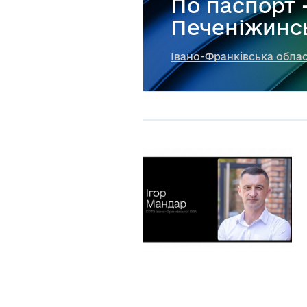
По паспорт
Печеніжинс
Івано-Франківська обла