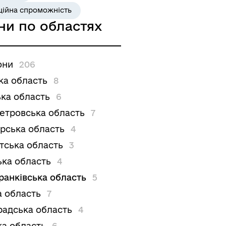
ційна спроможність
ни по областях
они
206
ка область
8
ка область
6
етровська область
7
рська область
4
тська область
3
ька область
4
ранківська область
5
а область
7
радська область
4
ка область
6