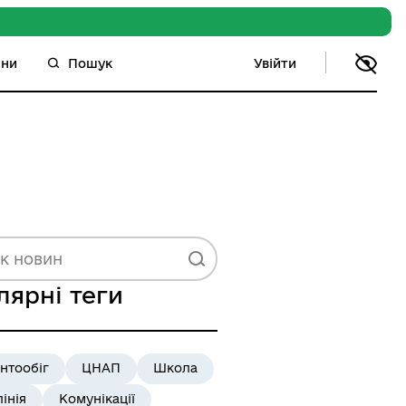
Увійти
ини
Пошук
лярні теги
нтообіг
ЦНАП
Школа
лінія
Комунікації