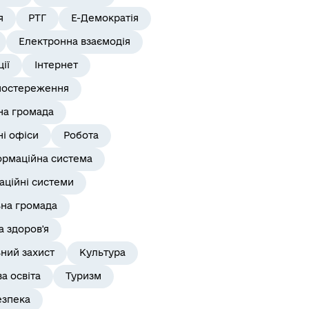
я
РТГ
Е-Демократія
Електронна взаємодія
ії
Інтернет
постереження
на громада
і офіси
Робота
ормаційна система
аційні системи
ьна громада
 здоров'я
ний захист
Культура
а освіта
Туризм
езпека