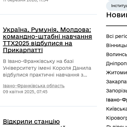
управління та люди працюють на
Інститу
спільний результат, а публічні
Нови
послуги стають максимально
наближеними до кожного жителя
Україна, Румунія, Молдова:
області.
командно-штабні навчання
Всі регі
TTX2025 відбулися на
Вінниць
Прикарпатті
Волинсь
В Івано-Франківську на базі
Дніпроп
Університету імені Короля Данила
Житоми
відбулися практичні навчання з
підвищення транскордонної
Закарпа
Івано-Франківська область
кіберстійкості TTX 2025. Захід зібрав
Запоріз
09 квітня 2025, 07:45
провідних фахівців із кібербезпеки
Івано-Ф
з України, Румунії та Молдови.
Київськ
Кіровог
Відкрили станцію
Львівсь