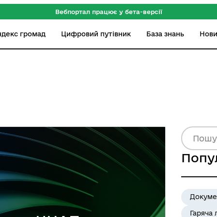
Вебпортал працює у бета-версії
ндекс громад
Цифровий путівник
База знань
Нов
Попу
Докуме
Гаряча 