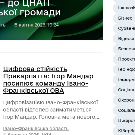
 — до ЦНАП
Інклюзі
ької громади
Бізнес
сть
15 квітня 2026, 10:24
Субвенц
Відеос
Безпеч
Проєктн
Цифрова стійкість
Геоінф
Прикарпаття: Ігор Мандар
Інформ
посилює команду Івано-
Франківської ОВА
Соціал
Охорона
Цифровізацією Івано-Франківської
області відтепер займатиметься
Соціаль
Ігор Мандар. Головна мета нового
Цифров
CDTO Прикарпаття — побудувати
Івано-Франківська область
сучасну екосистему, де технології,
Кіберб
11 березня 2026, 11:34