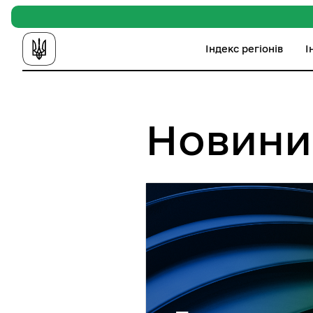
Індекс регіонів
І
Новини