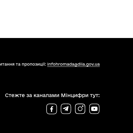
итання та пропозиції:
infohromada@diia.gov.ua
Стежте за каналами Мінцифри тут: