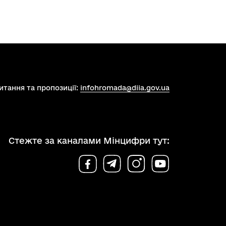
итання та пропозиції:
infohromada@diia.gov.ua
Стежте за каналами Мінцифри тут: