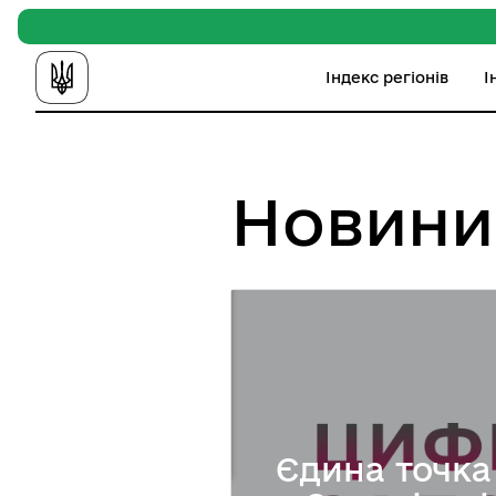
Індекс регіонів
І
Новини
Єдина точка