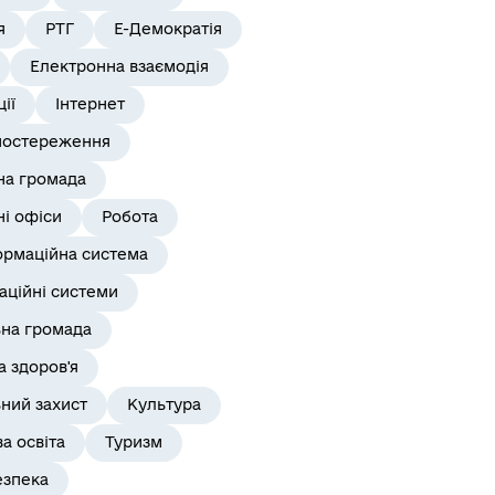
я
РТГ
Е-Демократія
Електронна взаємодія
ії
Інтернет
постереження
на громада
і офіси
Робота
ормаційна система
аційні системи
ьна громада
 здоров'я
ний захист
Культура
а освіта
Туризм
езпека