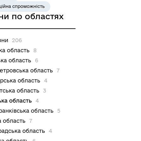
ційна спроможність
ни по областях
они
206
ка область
8
ка область
6
етровська область
7
рська область
4
тська область
3
ька область
4
ранківська область
5
а область
7
радська область
4
ка область
6