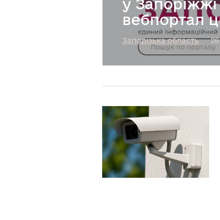
у Запоріжжі
вебпортал ц
Запорізька область
26