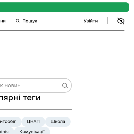
Увійти
ини
Пошук
лярні теги
нтообіг
ЦНАП
Школа
лінія
Комунікації