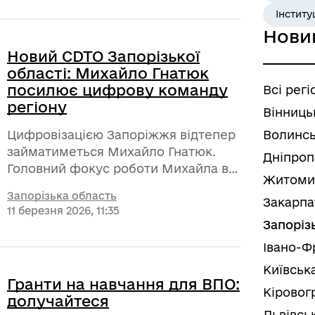
простори безпечнішими та
Інститу
захистити інфраструктуру громади.
Нови
Новий CDTO Запорізької
області: Михайло Гнатюк
посилює цифрову команду
Всі регі
регіону
Вінниць
Цифровізацією Запоріжжя відтепер
Волинсь
займатиметься Михайло Гнатюк.
Дніпроп
Головний фокус роботи Михайла в
Житоми
прифронтовому регіоні —
Запорізька область
поєднання інноваційних рішень із
Закарпа
11 березня 2026, 11:35
високими стандартами
Запоріз
кібербезпеки та підтримкою
Івано-Ф
обороноздатності через технології.
Серед пріоритетних напрямів —
Київськ
Гранти на навчання для ВПО:
модернізація державного
Кіровог
долучайтеся
управління, розвиток цифрової
Львівсь