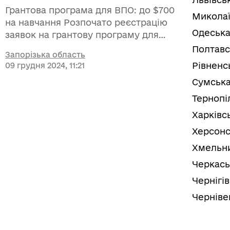
медицини та освіти, а також
Грантова програма для ВПО: до $700
створення єдиної логістичної
Миколаї
на навчання Розпочато реєстрацію
екосистеми області. Особливий
Одеська
заявок на грантову програму для
акцент у роботі буде зроблено на
ВПО, які прагнуть підвищити
Полтавс
кіберстійкості та цифровій інклюзії.
Запорізька область
кваліфікацію або опанувати нову
Рівненс
09 грудня 2024, 11:21
професію. Переможці отримають
Сумська
грант до $700 на професійне
навчання чи розвиток.
Тернопі
Харківс
Херсонс
Хмельни
Черкась
Чернігі
Черніве