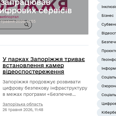
 запрацював
Інклюзі
ифрових сервісів
Бізнес
 травня 2026, 11:55
Субвенц
Відеос
Безпеч
Проєктн
У парках Запоріжжя триває
Геоінф
встановлення камер
Інформ
відеоспостереження
Соціал
Запоріжжя продовжує розвивати
Охорона
цифрову безпекову інфраструктуру
в межах програми «Безпечне
Соціаль
місто». Наступним кроком стало
Цифров
Запорізька область
масштабування системи на паркові
26 травня 2026, 11:48
зони, щоб зробити громадські
Кіберб