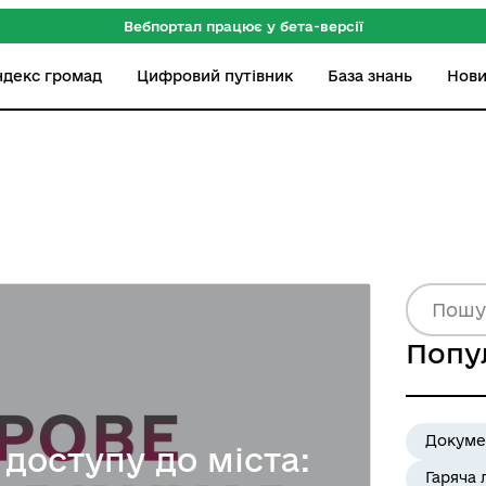
Вебпортал працює у бета-версії
ндекс громад
Цифровий путівник
База знань
Нов
Попу
Докуме
 доступу до міста:
Гаряча 