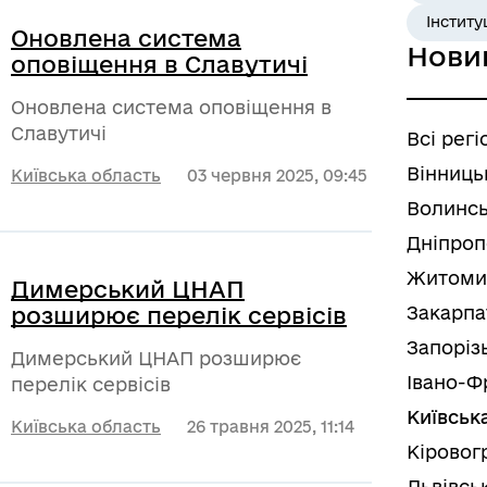
Інститу
Оновлена система
Нови
оповіщення в Славутичі
Оновлена система оповіщення в
Славутичі
Всі регі
Вінниць
Київська область
03 червня 2025, 09:45
Волинсь
Дніпроп
Житоми
Димерський ЦНАП
розширює перелік сервісів
Закарпа
Запоріз
Димерський ЦНАП розширює
Івано-Ф
перелік сервісів
Київськ
Київська область
26 травня 2025, 11:14
Кіровог
Львівсь