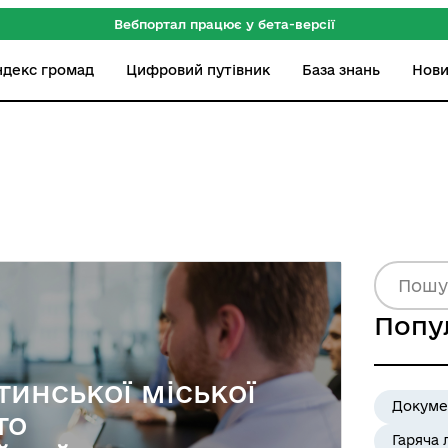
Вебпортал працює у бета-версії
ндекс громад
Цифровий путівник
База знань
Нов
Попу
тинської міської
Докуме
то
Гаряча 