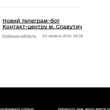
Новий телеграм-бот
Контакт-центру м. Славутич
Київська область
04 червня 2024, 09:28
ансформації спільно
Напишіть нам, якщо маєте п