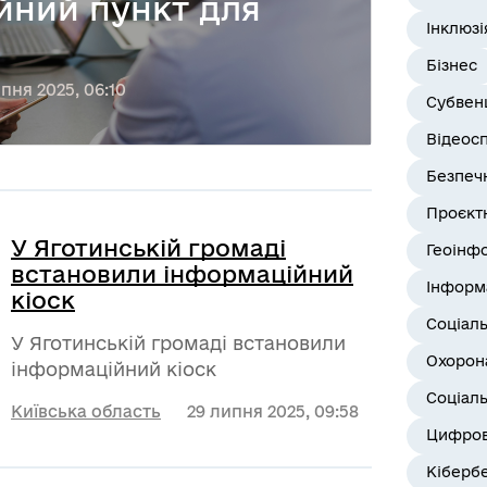
йний пункт для
Інклюзі
Бізнес
ипня 2025, 06:10
Субвенц
Відеос
Безпеч
Проєктн
У Яготинській громаді
Геоінф
встановили інформаційний
Інформ
кіоск
Соціал
У Яготинській громаді встановили
Охорона
інформаційний кіоск
Соціаль
Київська область
29 липня 2025, 09:58
Цифров
Кіберб