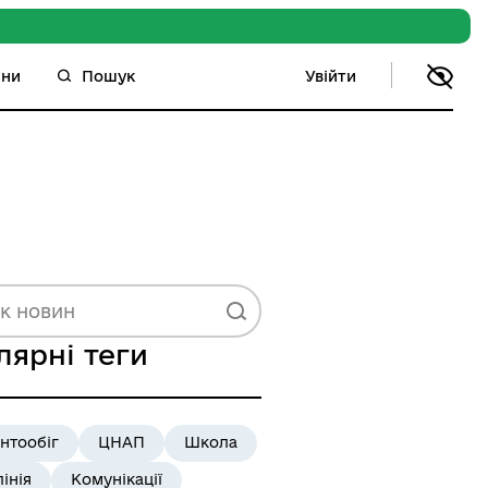
Увійти
ини
Пошук
лярні теги
нтообіг
ЦНАП
Школа
лінія
Комунікації