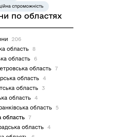
ційна спроможність
ни по областях
они
206
ка область
8
ка область
6
етровська область
7
рська область
4
тська область
3
ька область
4
ранківська область
5
а область
7
радська область
4
ка область
6