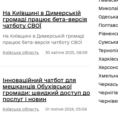
Миколаї
На Київщині в Димерській
Одеська
громаді працює бета-версія
чатботу СВОЇ
Полтавс
Рівненс
На Київщині в Димерській громаді
Сумська
працює бета-версія чатботу СВОЇ
Тернопі
Київська область
30 квітня 2025, 08:09
Харківс
Херсонс
Хмельни
Інноваційний чатбот для
Черкась
мешканців Обухівської
громади: швидкий доступ до
Чернігі
послуг і новин
Черніве
Київська область
01 липня 2024, 05:06