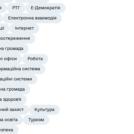
я
РТГ
Е-Демократія
Електронна взаємодія
ії
Інтернет
постереження
на громада
і офіси
Робота
ормаційна система
аційні системи
ьна громада
 здоров'я
ний захист
Культура
а освіта
Туризм
езпека