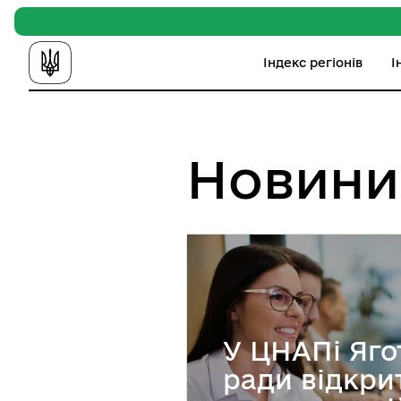
Індекс регіонів
І
Новини
У ЦНАПі Яго
ради відкри