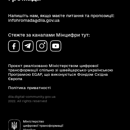
Напишіть нам, якщо маєте питання та пропозиції:
infohromada@diia.gov.ua
Стежте за каналами Мінцифри тут:
Проєкт реалізовано Міністерством цифрової
трансформації спільно зі швейцарсько-українською
Програмою EGAP, що виконується Фондом Східна
Європа
Політика приватності
diia.digital-community.gov.ua
2022. All rights reserved