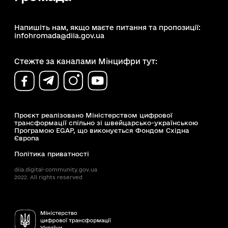
Напишіть нам, якщо маєте питання та пропозиції:
infohromada@diia.gov.ua
Стежте за каналами Мінцифри тут:
Проєкт реалізовано Міністерством цифрової
трансформації спільно зі швейцарсько-українською
Програмою EGAP, що виконується Фондом Східна
Європа
Політика приватності
diia.digital-community.gov.ua
2022. All rights reserved