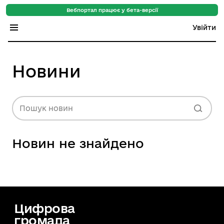
Вебпортал працює у бета-версії
Увійти
Індекс регіонів
Новини
Індекс громад
Цифровий путівник
Пошук новин
База знань
Новин не знайдено
Новини
Цифрова
громада