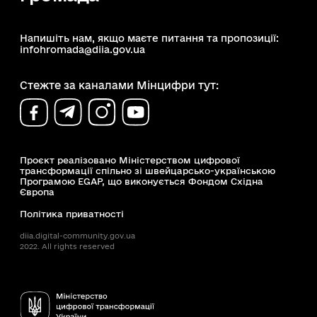
Напишіть нам, якщо маєте питання та пропозиції:
infohromada@diia.gov.ua
Стежте за каналами Мінцифри тут:
Проєкт реалізовано Міністерством цифрової
трансформації спільно зі швейцарсько-українською
Програмою EGAP, що виконується Фондом Східна
Європа
Політика приватності
diia.digital-community.gov.ua
2022. All rights reserved