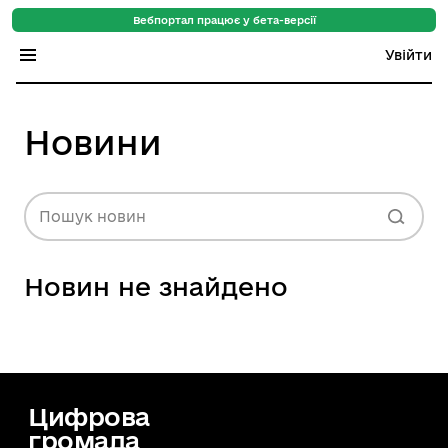
Вебпортал працює у бета-версії
Увійти
Індекс регіонів
Новини
Індекс громад
Цифровий путівник
Пошук новин
База знань
Новин не знайдено
Новини
Цифрова
громада