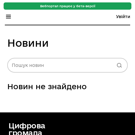
Вебпортал працює у бета-версії
Увійти
Індекс регіонів
Новини
Індекс громад
Цифровий путівник
Пошук новин
База знань
Новин не знайдено
Новини
Цифрова
громада