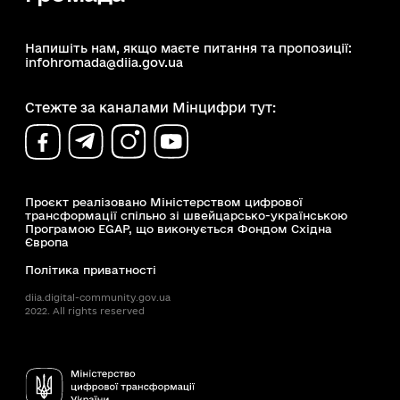
Напишіть нам, якщо маєте питання та пропозиції:
infohromada@diia.gov.ua
Стежте за каналами Мінцифри тут:
Проєкт реалізовано Міністерством цифрової
трансформації спільно зі швейцарсько-українською
Програмою EGAP, що виконується Фондом Східна
Європа
Політика приватності
diia.digital-community.gov.ua
2022. All rights reserved