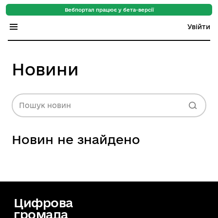
Вебпортал працює у бета-версії
Увійти
Індекс регіонів
Новини
Індекс громад
Цифровий путівник
Пошук новин
База знань
Новин не знайдено
Новини
Цифрова
громада