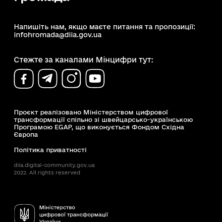
Напишіть нам, якщо маєте питання та пропозиції:
infohromada@diia.gov.ua
Стежте за каналами Мінцифри тут:
Проєкт реалізовано Міністерством цифрової
трансформації спільно зі швейцарсько-українською
Програмою EGAP, що виконується Фондом Східна
Європа
Політика приватності
diia.digital-community.gov.ua
2022. All rights reserved