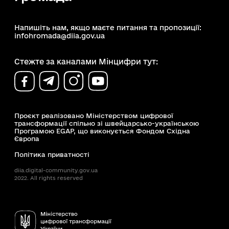
Напишіть нам, якщо маєте питання та пропозиції:
infohromada@diia.gov.ua
Стежте за каналами Мінцифри тут:
Проєкт реалізовано Міністерством цифрової
трансформації спільно зі швейцарсько-українською
Програмою EGAP, що виконується Фондом Східна
Європа
Політика приватності
diia.digital-community.gov.ua
2022. All rights reserved