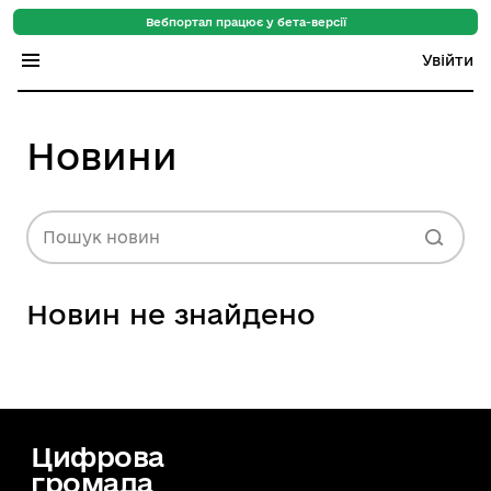
Вебпортал працює у бета-версії
Увійти
Індекс регіонів
Новини
Індекс громад
Цифровий путівник
Пошук новин
База знань
Новин не знайдено
Новини
Цифрова
громада