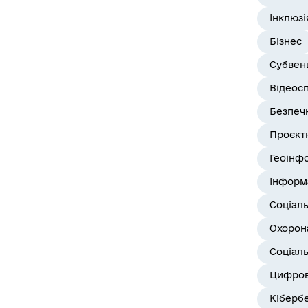
Інклюзі
Бізнес
Субвенц
Відеос
Безпеч
Проєктн
Геоінф
Інформ
Соціал
Охорона
Соціаль
Цифров
Кіберб