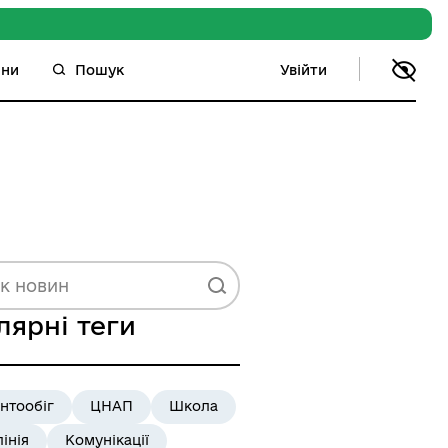
Увійти
ини
Пошук
лярні теги
нтообіг
ЦНАП
Школа
лінія
Комунікації