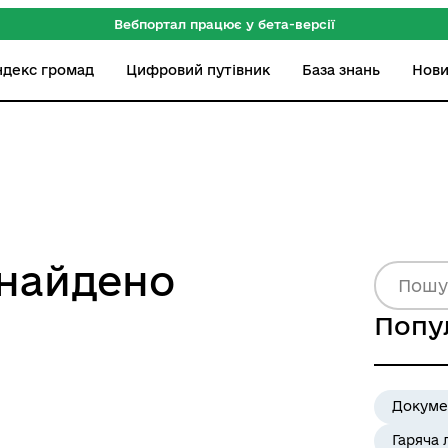
Вебпортал працює у бета-версії
ндекс громад
Цифровий путівник
База знань
Нов
знайдено
Попу
Докуме
Гаряча 