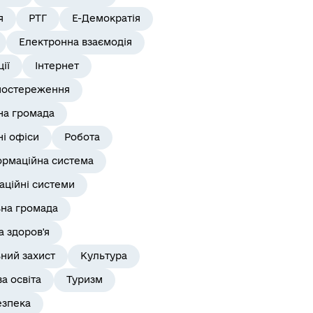
я
РТГ
Е-Демократія
Електронна взаємодія
ії
Інтернет
постереження
на громада
і офіси
Робота
ормаційна система
аційні системи
ьна громада
 здоров'я
ний захист
Культура
а освіта
Туризм
езпека