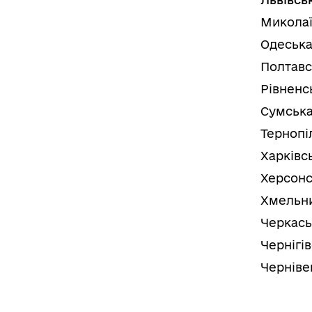
Миколаї
Одеська
Полтавс
Рівненс
Сумська
Тернопі
Харківс
Херсонс
Хмельни
Черкась
Чернігі
Черніве