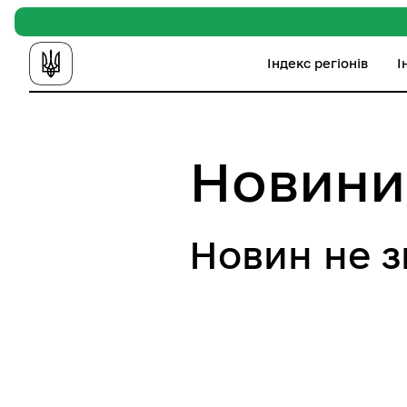
Індекс регіонів
І
Новини
Новин не 