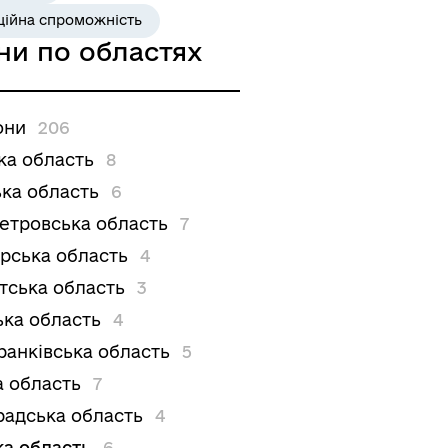
ційна спроможність
ни по областях
они
206
ка область
8
ка область
6
етровська область
7
рська область
4
тська область
3
ька область
4
ранківська область
5
а область
7
радська область
4
ка область
6