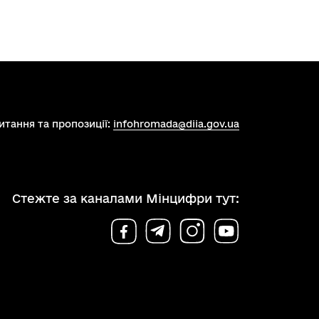
итання та пропозиції:
infohromada@diia.gov.ua
Стежте за каналами Мінцифри тут: