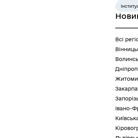
Інститу
Нови
Всі регі
Вінниць
Волинсь
Дніпроп
Житоми
Закарпа
Запоріз
Івано-Ф
Київськ
Кіровог
Львівсь