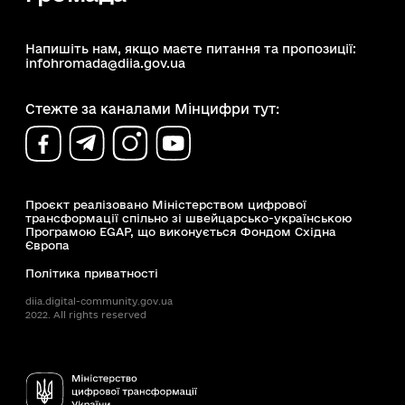
Напишіть нам, якщо маєте питання та пропозиції:
infohromada@diia.gov.ua
Стежте за каналами Мінцифри тут:
Проєкт реалізовано Міністерством цифрової
трансформації спільно зі швейцарсько-українською
Програмою EGAP, що виконується Фондом Східна
Європа
Політика приватності
diia.digital-community.gov.ua
2022. All rights reserved