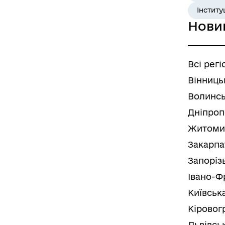
Інститу
Нови
Всі регі
Вінниць
Волинсь
Дніпроп
Житоми
Закарпа
Запоріз
Івано-Ф
Київськ
Кіровог
Львівсь