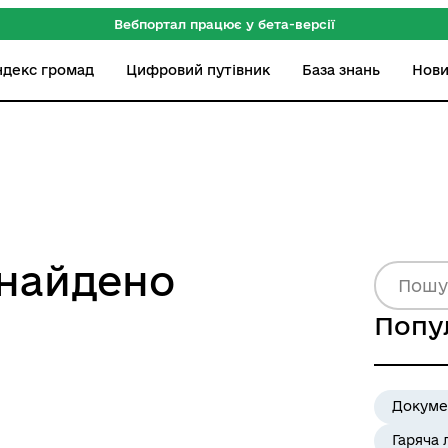
Вебпортал працює у бета-версії
ндекс громад
Цифровий путівник
База знань
Нов
знайдено
Попу
Докуме
Гаряча 