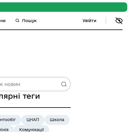
Увійти
ини
Пошук
лярні теги
нтообіг
ЦНАП
Школа
лінія
Комунікації