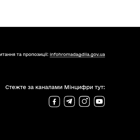
итання та пропозиції:
infohromada@diia.gov.ua
Стежте за каналами Мінцифри тут: