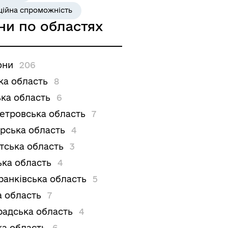
ційна спроможність
ни по областях
они
206
ка область
8
ка область
6
етровська область
7
рська область
4
тська область
3
ька область
4
ранківська область
5
а область
7
радська область
4
ка область
6