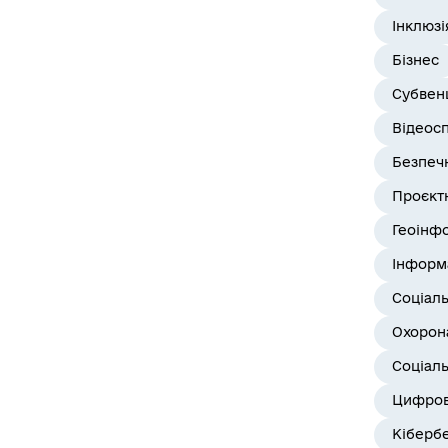
Інклюзі
Бізнес
Субвенц
Відеос
Безпеч
Проєктн
Геоінф
Інформ
Соціал
Охорона
Соціаль
Цифров
Кіберб