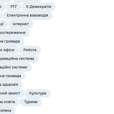
я
РТГ
Е-Демократія
Електронна взаємодія
ії
Інтернет
постереження
на громада
і офіси
Робота
ормаційна система
аційні системи
ьна громада
 здоров'я
ний захист
Культура
а освіта
Туризм
езпека