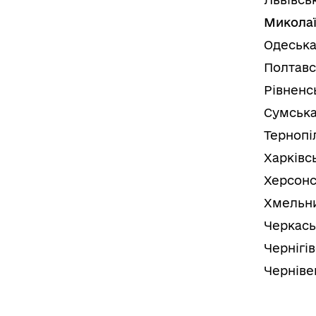
Миколаї
Одеська
Полтавс
Рівненс
Сумська
Тернопі
Харківс
Херсонс
Хмельни
Черкась
Чернігі
Черніве