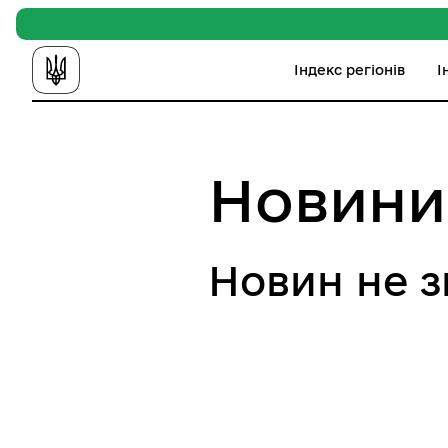
Індекс регіонів
І
Новини
Новин не 