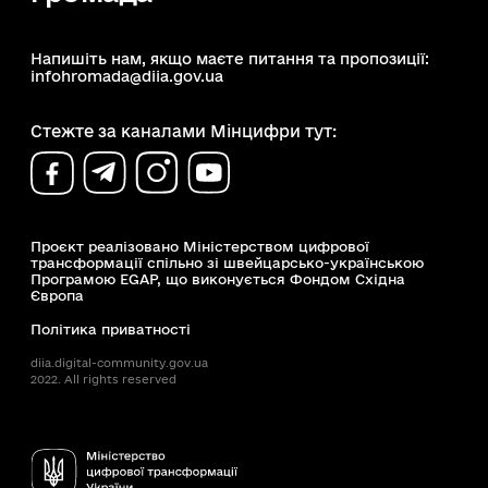
Напишіть нам, якщо маєте питання та пропозиції:
infohromada@diia.gov.ua
Стежте за каналами Мінцифри тут:
Проєкт реалізовано Міністерством цифрової
трансформації спільно зі швейцарсько-українською
Програмою EGAP, що виконується Фондом Східна
Європа
Політика приватності
diia.digital-community.gov.ua
2022. All rights reserved