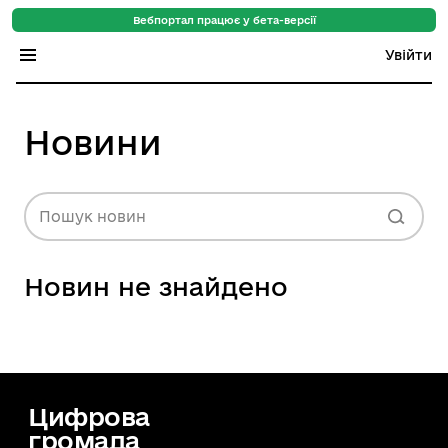
Вебпортал працює у бета-версії
Увійти
Індекс регіонів
Новини
Індекс громад
Цифровий путівник
Пошук новин
База знань
Новин не знайдено
Новини
Цифрова
громада