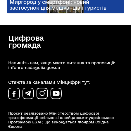
Миргород у смартфоні: новий
застосунок для мешканців і туристів
Цифрова
громада
Напишіть нам, якщо маєте питання та пропозиції:
infohromada@diia.gov.ua
Стежте за каналами Мінцифри тут:
Проєкт реалізовано Міністерством цифрової
трансформації спільно зі швейцарсько-українською
Програмою EGAP, що виконується Фондом Східна
Європа