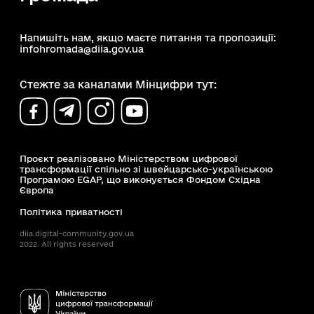
Напишіть нам, якщо маєте питання та пропозиції:
infohromada@diia.gov.ua
Стежте за каналами Мінцифри тут:
Проєкт реалізовано Міністерством цифрової
трансформації спільно зі швейцарсько-українською
Програмою EGAP, що виконується Фондом Східна
Європа
Політика приватності
diia.digital-community.gov.ua
2022. All rights reserved