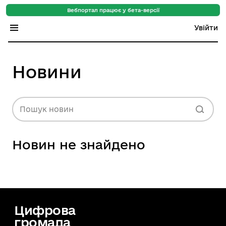
Вебпортал працює у бета-версії
Увійти
Індекс регіонів
Новини
Індекс громад
Цифровий путівник
Пошук новин
База знань
Новин не знайдено
Новини
Цифрова
громада