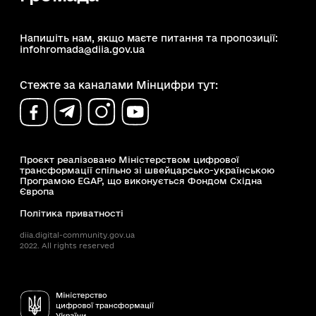
Напишіть нам, якщо маєте питання та пропозиції:
infohromada@diia.gov.ua
Стежте за каналами Мінцифри тут:
Проєкт реалізовано Міністерством цифрової
трансформації спільно зі швейцарсько-українською
Програмою EGAP, що виконується Фондом Східна
Європа
Політика приватності
diia.digital-community.gov.ua
2022. All rights reserved