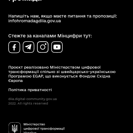
Напишіть нам, якщо маєте питання та пропозиції:
infohromada@diia.gov.ua
Стежте за каналами Мінцифри тут:
Проєкт реалізовано Міністерством цифрової
трансформації спільно зі швейцарсько-українською
Програмою EGAP, що виконується Фондом Східна
Європа
Політика приватності
diia.digital-community.gov.ua
2022. All rights reserved