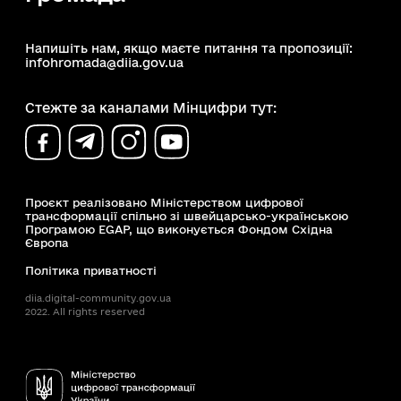
Напишіть нам, якщо маєте питання та пропозиції:
infohromada@diia.gov.ua
Стежте за каналами Мінцифри тут:
Проєкт реалізовано Міністерством цифрової
трансформації спільно зі швейцарсько-українською
Програмою EGAP, що виконується Фондом Східна
Європа
Політика приватності
diia.digital-community.gov.ua
2022. All rights reserved