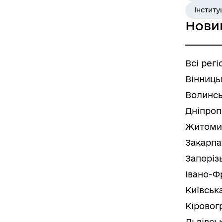
Інститу
Нови
Всі регі
Вінниць
Волинсь
Дніпроп
Житоми
Закарпа
Запоріз
Івано-Ф
Київськ
Кіровог
Львівсь