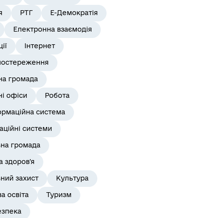
я
РТГ
Е-Демократія
Електронна взаємодія
ії
Інтернет
постереження
на громада
і офіси
Робота
ормаційна система
аційні системи
ьна громада
 здоров'я
ний захист
Культура
а освіта
Туризм
езпека