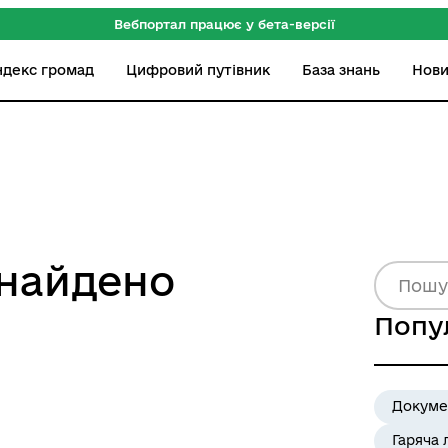
Вебпортал працює у бета-версії
ндекс громад
Цифровий путівник
База знань
Нов
знайдено
Попу
Докуме
Гаряча 