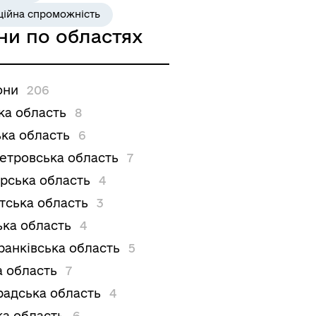
ційна спроможність
ни по областях
они
206
ка область
8
ка область
6
етровська область
7
рська область
4
тська область
3
ька область
4
ранківська область
5
а область
7
радська область
4
ка область
6