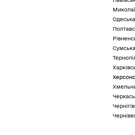
Миколаї
Одеська
Полтавс
Рівненс
Сумська
Тернопі
Харківс
Херсонс
Хмельни
Черкась
Чернігі
Черніве