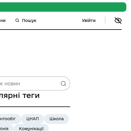
Увійти
ини
Пошук
лярні теги
нтообіг
ЦНАП
Школа
лінія
Комунікації