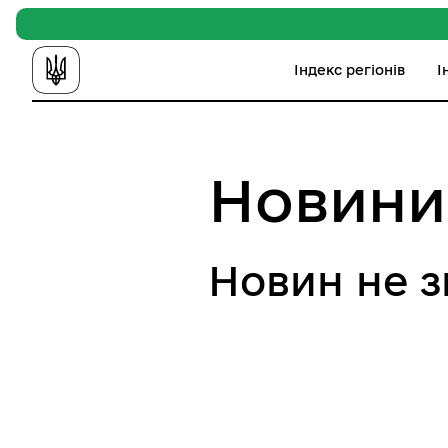
Індекс регіонів
І
Новини
Новин не 