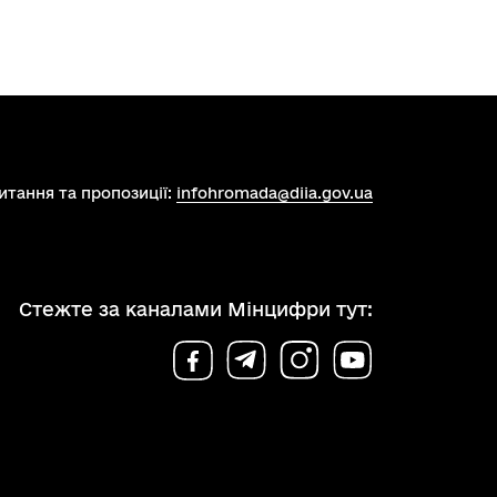
итання та пропозиції:
infohromada@diia.gov.ua
Стежте за каналами Мінцифри тут: