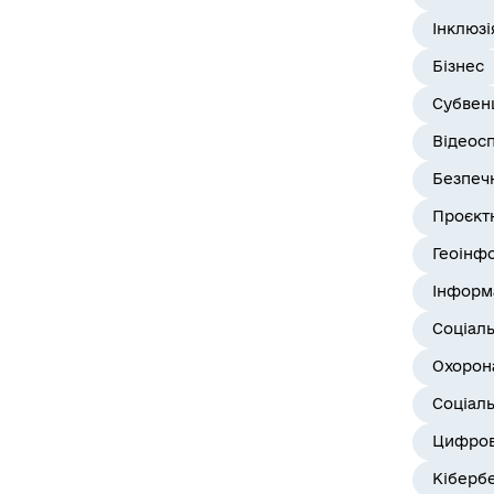
Інклюзі
Бізнес
Субвенц
Відеос
Безпеч
Проєктн
Геоінф
Інформ
Соціал
Охорона
Соціаль
Цифров
Кіберб