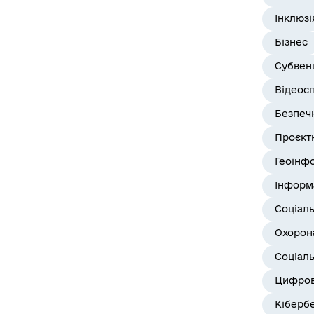
Інклюзі
Бізнес
Субвенц
Відеос
Безпеч
Проєктн
Геоінф
Інформ
Соціал
Охорона
Соціаль
Цифров
Кіберб