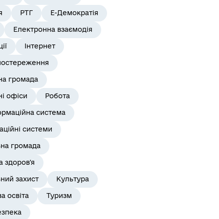
я
РТГ
Е-Демократія
Електронна взаємодія
ії
Інтернет
постереження
на громада
і офіси
Робота
ормаційна система
аційні системи
ьна громада
 здоров'я
ний захист
Культура
а освіта
Туризм
езпека