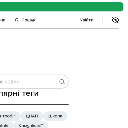
Увійти
ини
Пошук
лярні теги
нтообіг
ЦНАП
Школа
лінія
Комунікації