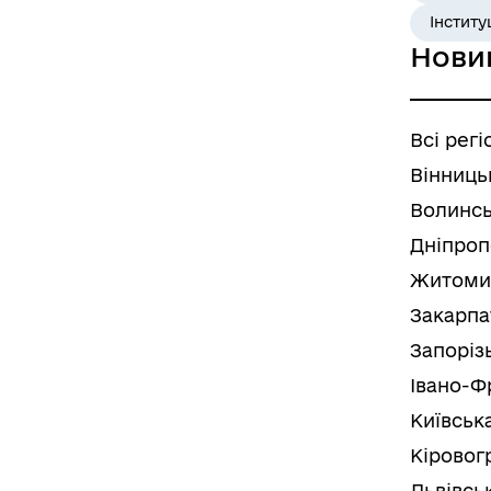
Інститу
Нови
Всі регі
Вінниць
Волинсь
Дніпроп
Житоми
Закарпа
Запоріз
Івано-Ф
Київськ
Кіровог
Львівсь