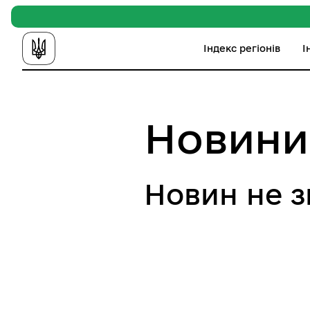
Індекс регіонів
І
Новини
Новин не 