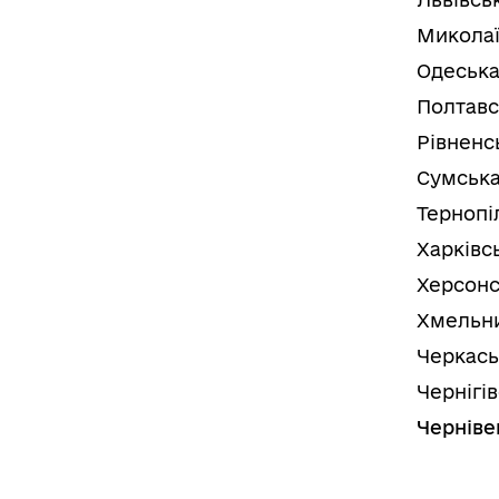
Миколаї
Одеська
Полтавс
Рівненс
Сумська
Тернопі
Харківс
Херсонс
Хмельни
Черкась
Чернігі
Черніве