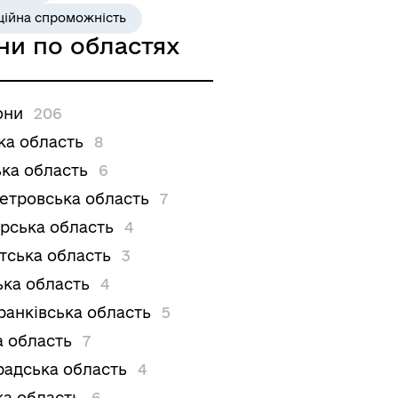
ційна спроможність
ни по областях
они
206
ка область
8
ка область
6
етровська область
7
рська область
4
тська область
3
ька область
4
ранківська область
5
а область
7
радська область
4
ка область
6