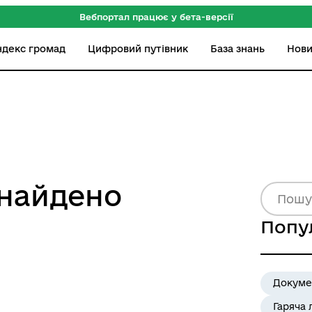
Вебпортал працює у бета-версії
ндекс громад
Цифровий путівник
База знань
Нов
знайдено
Попу
Докуме
Гаряча 