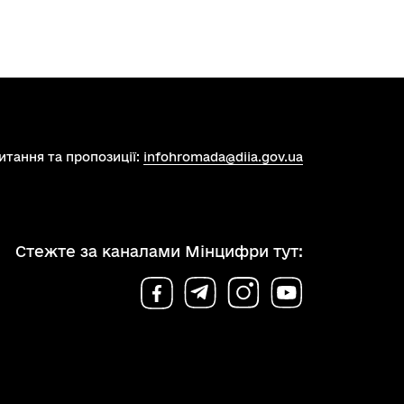
итання та пропозиції:
infohromada@diia.gov.ua
Стежте за каналами Мінцифри тут: