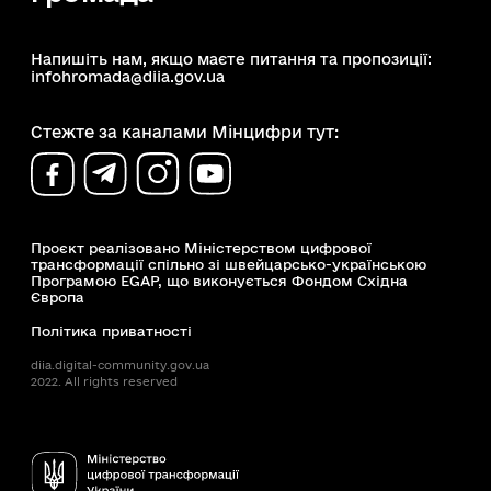
Напишіть нам, якщо маєте питання та пропозиції:
infohromada@diia.gov.ua
Стежте за каналами Мінцифри тут:
Проєкт реалізовано Міністерством цифрової
трансформації спільно зі швейцарсько-українською
Програмою EGAP, що виконується Фондом Східна
Європа
Політика приватності
diia.digital-community.gov.ua
2022. All rights reserved