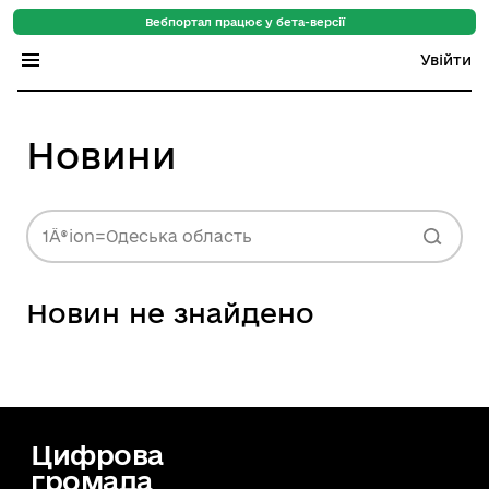
Вебпортал працює у бета-версії
Увійти
Індекс регіонів
Новини
Індекс громад
Цифровий путівник
1Â®ion=Одеська область
База знань
Новин не знайдено
Новини
Цифрова
громада