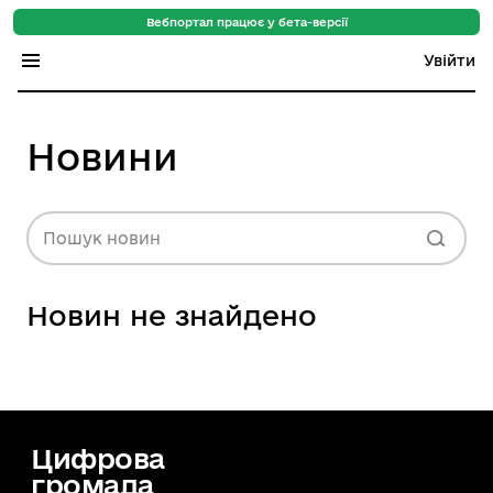
Вебпортал працює у бета-версії
Увійти
Індекс регіонів
Новини
Індекс громад
Цифровий путівник
Пошук новин
База знань
Новин не знайдено
Новини
Цифрова
громада