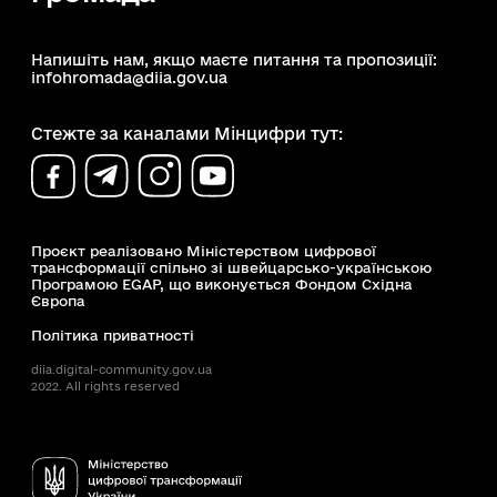
Напишіть нам, якщо маєте питання та пропозиції:
infohromada@diia.gov.ua
Стежте за каналами Мінцифри тут:
Проєкт реалізовано Міністерством цифрової
трансформації спільно зі швейцарсько-українською
Програмою EGAP, що виконується Фондом Східна
Європа
Політика приватності
diia.digital-community.gov.ua
2022. All rights reserved