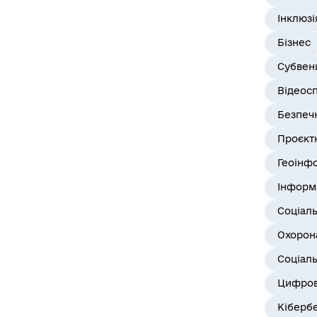
Інклюзі
Бізнес
Субвенц
Відеос
Безпеч
Проєктн
Геоінф
Інформ
Соціал
Охорона
Соціаль
Цифров
Кіберб