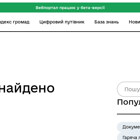
Вебпортал працює у бета-версії
ндекс громад
Цифровий путівник
База знань
Нов
знайдено
Попу
Докуме
Гаряча 