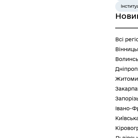
Інститу
Нови
Всі регі
Вінниць
Волинсь
Дніпроп
Житоми
Закарпа
Запоріз
Івано-Ф
Київськ
Кіровог
Львівсь