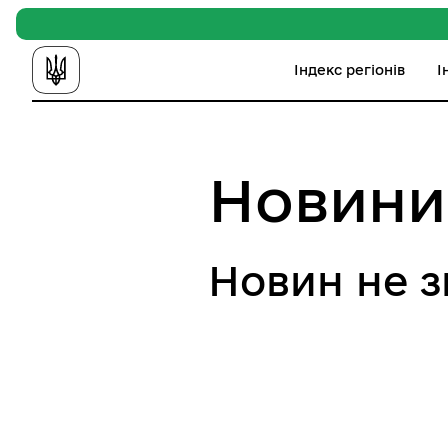
Індекс регіонів
І
Новини
Новин не 