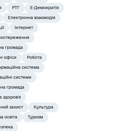
я
РТГ
Е-Демократія
Електронна взаємодія
ії
Інтернет
постереження
на громада
і офіси
Робота
ормаційна система
аційні системи
ьна громада
 здоров'я
ний захист
Культура
а освіта
Туризм
езпека