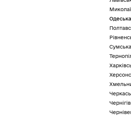
Миколаї
Одеська
Полтавс
Рівненс
Сумська
Тернопі
Харківс
Херсонс
Хмельни
Черкась
Чернігі
Черніве