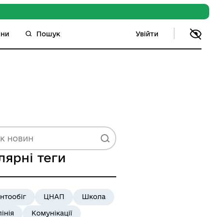
Увійти
ини
Пошук
лярні теги
нтообіг
ЦНАП
Школа
лінія
Комунікації