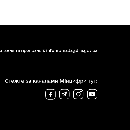
итання та пропозиції:
infohromada@diia.gov.ua
Стежте за каналами Мінцифри тут: