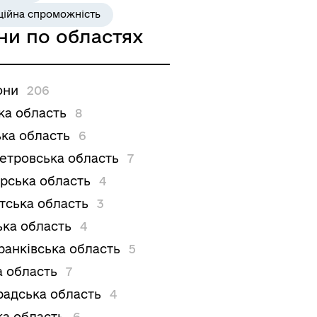
ційна спроможність
ни по областях
они
206
ка область
8
ка область
6
етровська область
7
рська область
4
тська область
3
ька область
4
ранківська область
5
а область
7
радська область
4
ка область
6