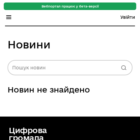
Вебпортал працює у бета-версії
Увійти
Індекс регіонів
Новини
Індекс громад
Цифровий путівник
Пошук новин
База знань
Новин не знайдено
Новини
Цифрова
громада