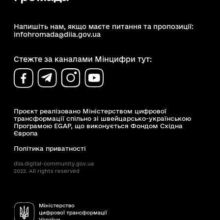
Напишіть нам, якщо маєте питання та пропозиції:
infohromada@diia.gov.ua
Стежте за каналами Мінцифри тут:
Проєкт реалізовано Міністерством цифрової
трансформації спільно зі швейцарсько-українською
Програмою EGAP, що виконується Фондом Східна
Європа
Політика приватності
diia.digital-community.gov.ua
2022. All rights reserved