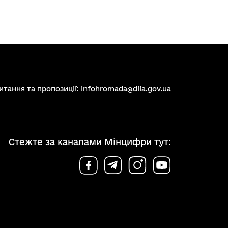
итання та пропозиції:
infohromada@diia.gov.ua
Стежте за каналами Мінцифри тут: