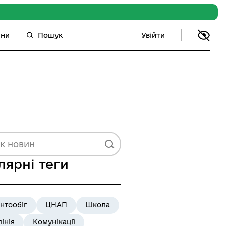
Увійти
ини
Пошук
лярні теги
нтообіг
ЦНАП
Школа
лінія
Комунікації