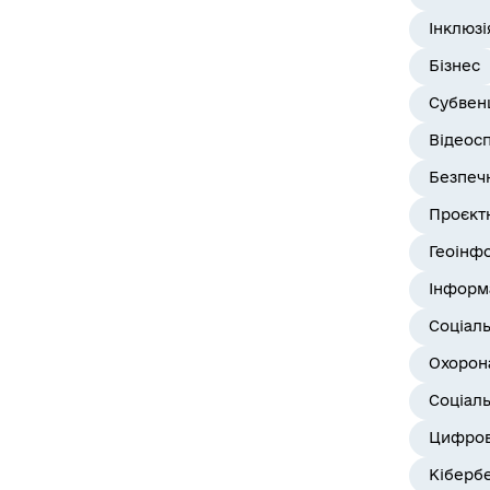
Інклюзі
Бізнес
Субвенц
Відеос
Безпеч
Проєктн
Геоінф
Інформ
Соціал
Охорона
Соціаль
Цифров
Кіберб