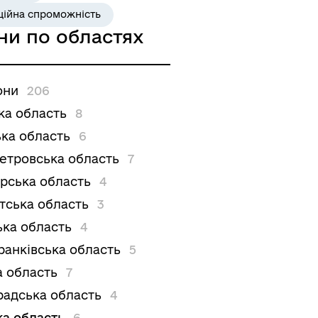
ційна спроможність
ни по областях
они
206
ка область
8
ка область
6
етровська область
7
рська область
4
тська область
3
ька область
4
ранківська область
5
а область
7
радська область
4
ка область
6