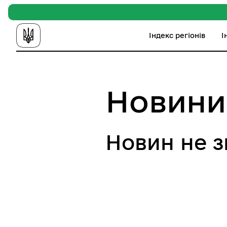
Індекс регіонів
І
Новини
Новин не 