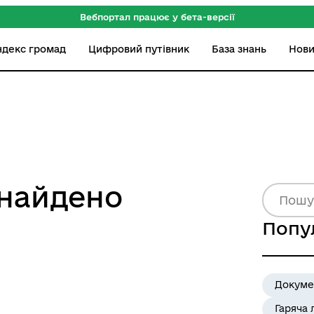
Вебпортал працює у бета-версії
ндекс громад
Цифровий путівник
База знань
Нов
знайдено
Попу
Докуме
Гаряча 