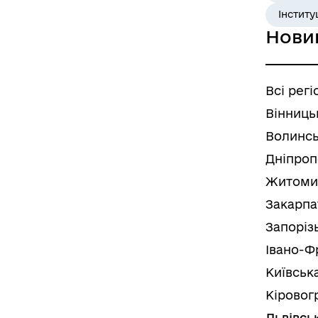
Інститу
Нови
Всі регі
Вінниць
Волинсь
Дніпроп
Житоми
Закарпа
Запоріз
Івано-Ф
Київськ
Кіровог
Львівсь