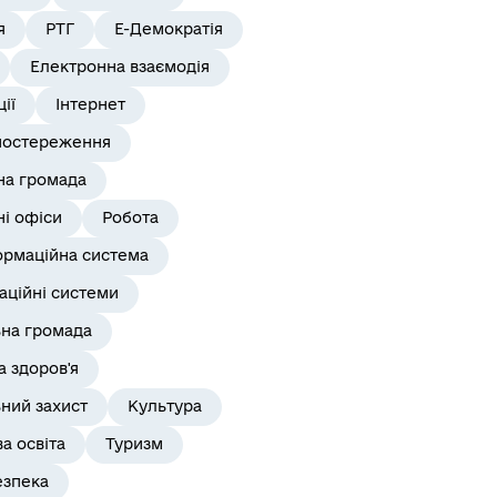
я
РТГ
Е-Демократія
Електронна взаємодія
ії
Інтернет
постереження
на громада
і офіси
Робота
ормаційна система
аційні системи
ьна громада
 здоров'я
ний захист
Культура
а освіта
Туризм
езпека