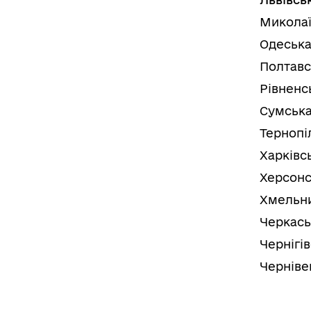
Миколаї
Одеська
Полтавс
Рівненс
Сумська
Тернопі
Харківс
Херсонс
Хмельни
Черкась
Чернігі
Черніве