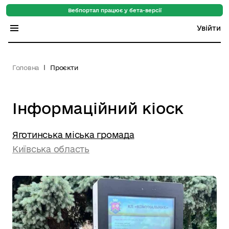
Вебпортал працює у бета-версії
Увійти
Індекс регіонів
Головна
Проєкти
Індекс громад
Цифровий путівник
Інформаційний кіоск
База знань
Яготинська міська громада
Новини
Київська область