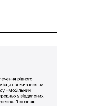
печення рівного
 місця проживання чи
ейсу «Мобільний
ередньо у віддалених
елення. Головною