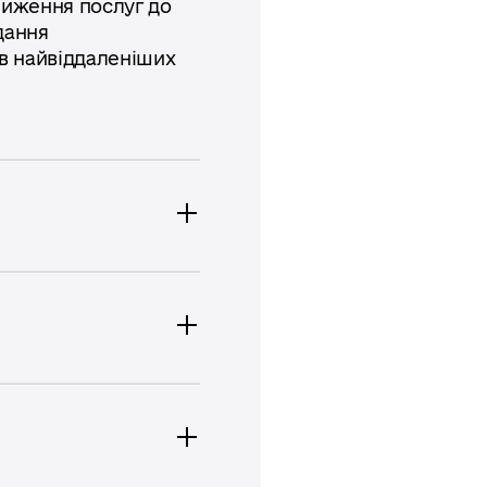
лиження послуг до
дання
 в найвіддаленіших