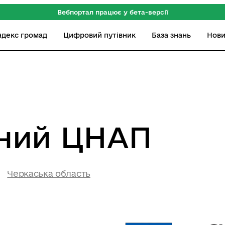
Вебпортал працює у бета-версії
ндекс громад
Цифровий путівник
База знань
Нов
ний ЦНАП
Черкаська область