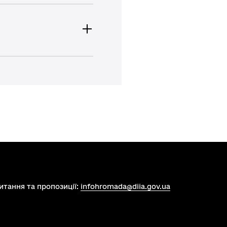
итання та пропозиції:
infohromada@diia.gov.ua