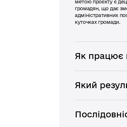
метою проєкту є дец
громадян, що дає зм
адміністративних по
куточках громади.
Як працює 
Який резул
Послідовніс